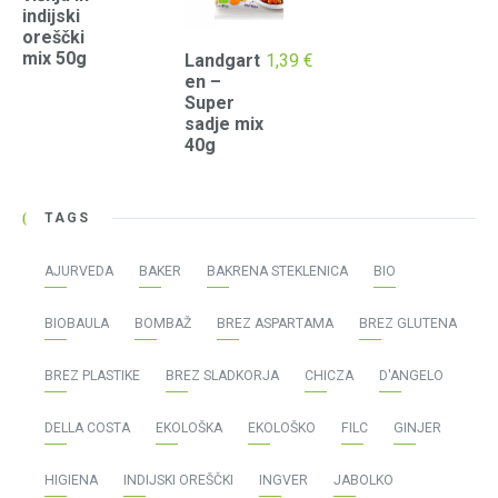
indijski
oreščki
mix 50g
Landgart
1,39
€
en –
Super
sadje mix
40g
TAGS
AJURVEDA
BAKER
BAKRENA STEKLENICA
BIO
BIOBAULA
BOMBAŽ
BREZ ASPARTAMA
BREZ GLUTENA
BREZ PLASTIKE
BREZ SLADKORJA
CHICZA
D'ANGELO
DELLA COSTA
EKOLOŠKA
EKOLOŠKO
FILC
GINJER
HIGIENA
INDIJSKI OREŠČKI
INGVER
JABOLKO