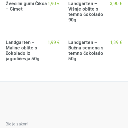
Žvečilni gumi Čikca
1,90
€
Landgarten –
3,90
€
– Cimet
Višnje oblite s
temno čokolado
90g
Landgarten –
1,99
€
Landgarten –
1,39
€
Maline oblite s
Bučna semena s
čokolado iz
temno čokolado
jagodičevja 50g
50g
Bio je zakon!