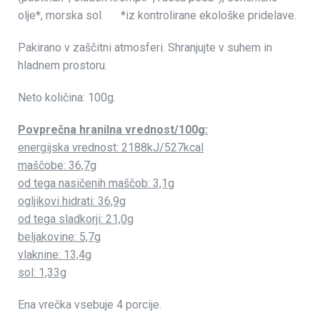
olje*, morska sol. *iz kontrolirane ekološke pridelave.
Pakirano v zaščitni atmosferi. Shranjujte v suhem in
hladnem prostoru.
Neto količina: 100g.
Povprečna hranilna vrednost/100g:
energijska vrednost: 2188kJ/527kcal
maščobe: 36,7g
od tega nasičenih maščob: 3,1g
ogljikovi hidrati: 36,9g
od tega sladkorji: 21,0g
beljakovine: 5,7g
vlaknine: 13,4g
sol: 1,33g
Ena vrečka vsebuje 4 porcije.