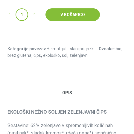
Količina
V KOŠARICO
Kategorije povezav
Heimatgut - slani prigrizki
Oznake:
bio
,
brez glutena
,
čips
,
ekološko
,
sol
,
zelenjavni
OPIS
EKOLOŠKI NEŽNO SOLJEN ZELENJAVNI ČIPS
Sestavine: 62% zelenjave v spremenljivih količinah
(pastinak*, sladek krompir*, rdeča pesa*), sončnično