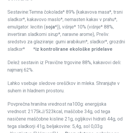
Sestavine:Temna čokolada* 89% (kakavova masa*, trsni
sladkor*, kakavovo maslo*, nemasten kakav v prahu*,
emulgator: lecitin (
soja*
)), višnje* 10% (višnje* 88%,
invertiran sladkorni sirup*, naravne arome), Preliv:
sredstvo za glaziranje: gumi arabikum*, sladkor*, grozdni
sladkor*
*iz kontrolirane ekološke pridelave
Delež sestavin iz Pravične trgovine 88%, kakavovi deli:
najmanj 62%.
Lahko vsebuje sledove oreščkov in mleka. Shranjujte v
suhem in hladnem prostoru.
Povprečna hranilna vrednost na100g: energijska
vrednost: 2175kJ/523kcal, maščobe 34g, od tega
nasičene maščobne kisline 21g, ogljikovi hidrati 44g, od
tega sladkorji 41g, beljakovine: 5,4g, sol 0,03g.