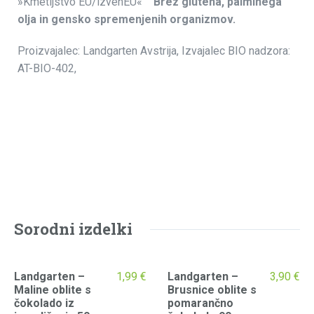
»Kmetijstvo EU/izvenEU«
Brez glutena, palminega
olja in gensko spremenjenih organizmov.
Proizvajalec: Landgarten Avstrija, Izvajalec BIO nadzora:
AT-BIO-402,
Sorodni izdelki
Landgarten –
1,99
€
Landgarten –
3,90
€
Maline oblite s
Brusnice oblite s
čokolado iz
pomarančno