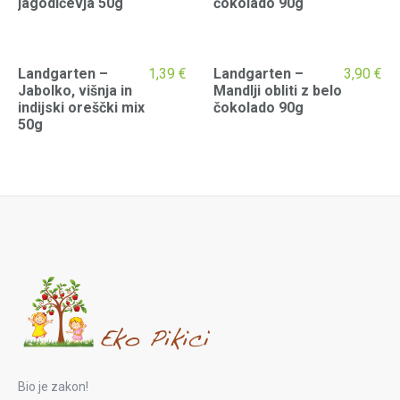
jagodičevja 50g
čokolado 90g
Landgarten –
1,39
€
Landgarten –
3,90
€
Jabolko, višnja in
Mandlji obliti z belo
indijski oreščki mix
čokolado 90g
50g
Bio je zakon!