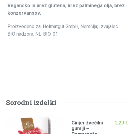
Vegansko in brez glutena, brez palminega olja, brez
konzervansov.
Proizvedeno za: Heimatgut GmbH, Nemčija; Izvajalec
BIO nadzora: NL-BIO-01
Sorodni izdelki
Ginjer žvečilni
2,29
€
gumiji –