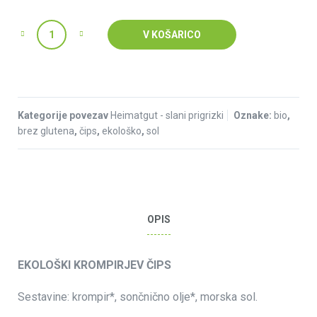
Količina
V KOŠARICO
Kategorije povezav
Heimatgut - slani prigrizki
Oznake:
bio
,
brez glutena
,
čips
,
ekološko
,
sol
OPIS
EKOLOŠKI KROMPIRJEV ČIPS
Sestavine: krompir*, sončnično olje*, morska sol.