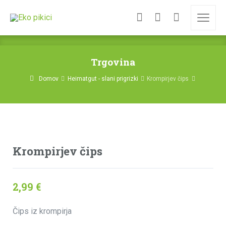
Trgovina
Domov
Heimatgut - slani prigrizki
Krompirjev čips
Krompirjev čips
2,99
€
Čips iz krompirja