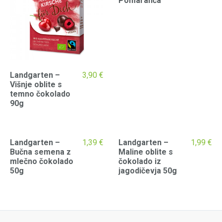
Pomaranča
Landgarten –
3,90
€
Višnje oblite s
temno čokolado
90g
Landgarten –
1,39
€
Landgarten –
1,99
€
Bučna semena z
Maline oblite s
mlečno čokolado
čokolado iz
50g
jagodičevja 50g