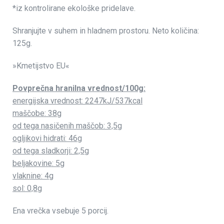
*iz kontrolirane ekološke pridelave.
Shranjujte v suhem in hladnem prostoru. Neto količina:
125g.
»Kmetijstvo EU«
Povprečna hranilna vrednost/100g:
energijska vrednost: 2247kJ/537kcal
maščobe: 38g
od tega nasičenih maščob: 3,5g
ogljikovi hidrati: 46g
od tega sladkorji: 2,5g
beljakovine: 5g
vlaknine: 4g
sol: 0,8g
Ena vrečka vsebuje 5 porcij.