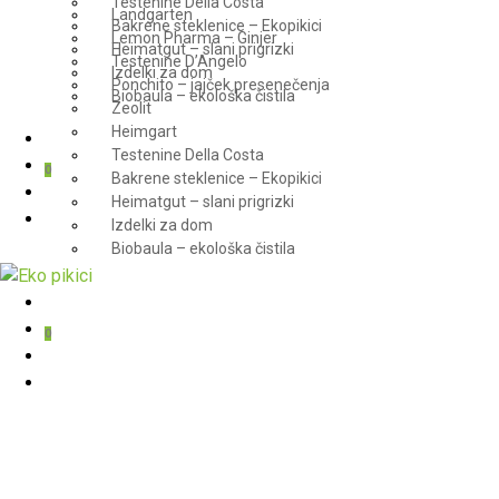
Testenine Della Costa
Landgarten
Bakrene steklenice – Ekopikici
Lemon Pharma – Ginjer
Heimatgut – slani prigrizki
Testenine D’Angelo
Izdelki za dom
Ponchito – jajček presenečenja
Biobaula – ekološka čistila
Zeolit
Heimgart
Testenine Della Costa
0
Bakrene steklenice – Ekopikici
Heimatgut – slani prigrizki
Izdelki za dom
Biobaula – ekološka čistila
0