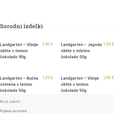
Sorodni izdelki
3,90
€
1,99
€
Landgarten – Višnje
Landgarten – Jagode
oblite s temno
oblite z mlečno
čokolado 90g
čokolado 50g
1,39
€
1,99
€
Landgarten – Bučna
Landgarten – Višnje
semena s temno
oblite s temno
čokolado 50g
čokolado 50g
Bio je zakon!
Prijava na novice