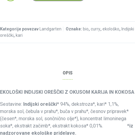
Kategorije povezav
Landgarten
Oznake:
bio
,
curry
,
ekološko
,
Indijski
oreščki
,
kari
OPIS
EKOLOŠKI INDIJSKI OREŠČKI Z OKUSOM KARIJA IN KOKOSA
Sestavine:
Indijski oreščki
* 94%, dekstroza*, kari* 1,1%,
morska sol, čebula v prahu*, buča v prahu*, česnov pripravek*
(česen*, morska sol, sončnično olje*), koncentrat limoninega
soka*, ekstrakt začimb*, ekstrakt kokosa* 0,01%.
*iz
nadzorovane ekološke pridelave.