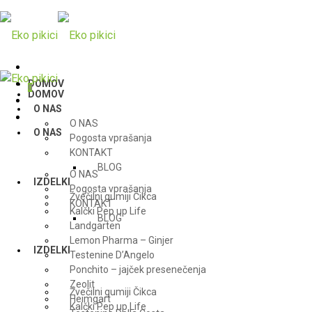
DOMOV
0
DOMOV
O NAS
O NAS
O NAS
Pogosta vprašanja
KONTAKT
BLOG
O NAS
IZDELKI
Pogosta vprašanja
Žvečilni gumiji Čikca
KONTAKT
Kalčki Pep up Life
BLOG
Landgarten
Lemon Pharma – Ginjer
IZDELKI
Testenine D’Angelo
Ponchito – jajček presenečenja
Zeolit
Žvečilni gumiji Čikca
Heimgart
Kalčki Pep up Life