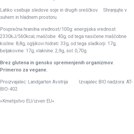
Lahko vsebuje sledove soje in drugih oreščkov.
Shranjujte v
suhem in hladnem prostoru.
Povprečna hranilna vrednost/100g: energijska vrednost:
2330kJ/560kcal, maščobe: 40g, od tega nasičene maščobne
kisline: 8,8g, ogljikovi hidrati: 33g, od tega sladkorji: 17g,
beljakovine: 17g, vlaknine: 2,9g, sol: 0,70g.
Brez glutena in gensko spremenjenih organizmov.
Primerno za vegane.
Proizvajalec: Landgarten Avstrija Izvajalec BIO nadzora: AT-
BIO-402
»Kmetijstvo EU/izven EU«