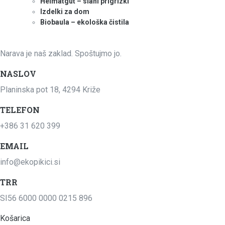
Heimatgut – slani prigrizki
Izdelki za dom
Biobaula – ekološka čistila
Narava je naš zaklad. Spoštujmo jo.
NASLOV
Planinska pot 18, 4294 Križe
TELEFON
+386 31 620 399
EMAIL
info@ekopikici.si
TRR
SI56 6000 0000 0215 896
Košarica